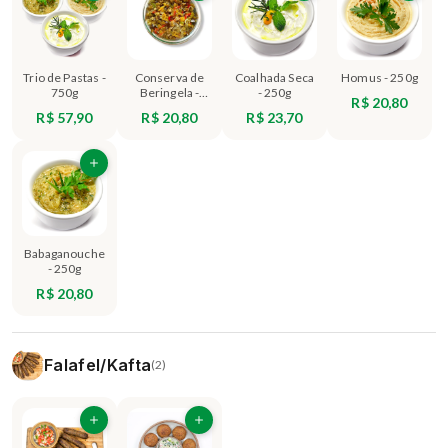
Trio de Pastas -
Conserva de
Coalhada Seca
Homus - 250g
750g
Beringela -
- 250g
R$ 20,80
250g
R$ 57,90
R$ 20,80
R$ 23,70
Babaganouche
- 250g
R$ 20,80
Falafel/Kafta
(2)