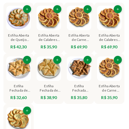
Esfiha Aberta
Esfiha Aberta
Esfiha Aberta
Esfiha Aberta
de Queijo
de Calabresa
de Carne
de Calabresa
(Média) - 12
(Média) - 12
(Grande) - 12
(Grande) - 12
R$ 42,30
R$ 35,90
R$ 69,90
R$ 69,90
unidades
unidades
unidades
unidades
Esfiha
Esfiha
Esfiha
Esfiha Aberta
Fechada de
Fechada de
Fechada
de Carne
Ricota (Média)
Carne (Média)
Integral de
(Média) - 12
R$ 32,60
R$ 38,90
R$ 35,80
R$ 35,90
- 10 unidades
- 10 unidades
Escarola
unidades
(Média) - 10
unidades