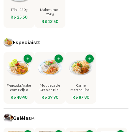
Tfin - 250g
Mahmume -
250g
R$ 25,50
R$ 13,50
Especiais
(3)
Feijoada Árabe
Moqueca de
Carne
com Feijão
Grão de Bico
Marroquina -
Branco -
Vegana -
Acompanha
R$ 48,40
R$ 39,90
R$ 87,80
Acompanha
Acompanha
Mjâhdra (arroz
Arroz Sírio
Arroz Sírio
com lentilhas)
(750g)
- 1kg
Geléias
(4)