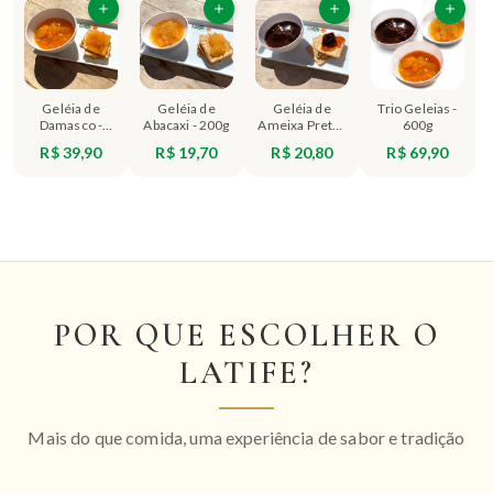
Geléia de
Geléia de
Geléia de
Trio Geleias -
Damasco -
Abacaxi - 200g
Ameixa Preta -
600g
200g
200g
R$ 39,90
R$ 19,70
R$ 20,80
R$ 69,90
POR QUE ESCOLHER O
LATIFE?
Mais do que comida, uma experiência de sabor e tradição