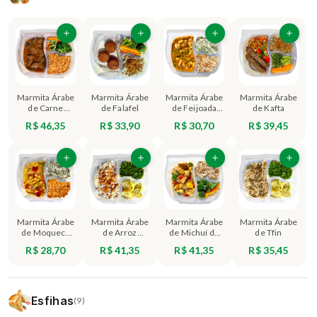
Marmita Árabe
Marmita Árabe
Marmita Árabe
Marmita Árabe
de Carne
de Falafel
de Feijoada
de Kafta
Marroquina
Branca
R$ 46,35
R$ 33,90
R$ 30,70
R$ 39,45
Marmita Árabe
Marmita Árabe
Marmita Árabe
Marmita Árabe
de Moqueca
de Arroz
de Michuí de
de Tfin
de Grão-de-
Marroquino
Frango
R$ 28,70
R$ 41,35
R$ 41,35
R$ 35,45
Bico
Esfihas
(9)