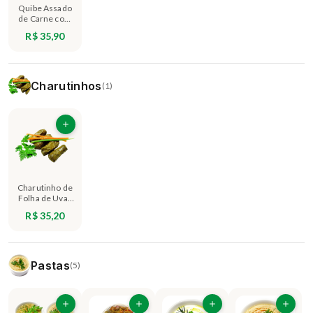
Quibe Assado
de Carne com
Castanha do
R$ 35,90
Pará - 4
unidades
Charutinhos
(1)
Charutinho de
Folha de Uva -
250g
R$ 35,20
Pastas
(5)