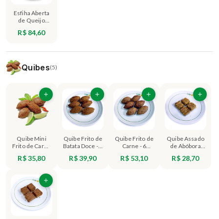
Esfiha Aberta
de Queijo
(Grande) - 12
R$ 84,60
unidades
Quibes
(5)
Quibe Mini
Quibe Frito de
Quibe Frito de
Quibe Assado
Frito de Carne
Batata Doce - 6
Carne - 6
de Abóbora
- 350g (+/- 20
unidades
unidades
com Castanha
R$ 35,80
R$ 39,90
R$ 53,10
R$ 28,70
unidades)
do Pará - 4
unidades