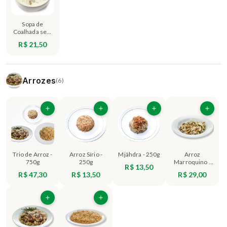
Sopa de
Coalhada sem
Carne - 500g
R$ 21,50
Arrozes
(6)
Trio de Arroz -
Arroz Sírio -
Mjâhdra - 250g
Arroz
750g
250g
Marroquino -
R$ 13,50
250g
R$ 47,30
R$ 13,50
R$ 29,00