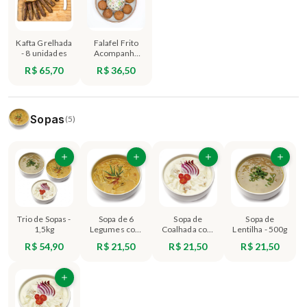
Kafta Grelhada
Falafel Frito
- 8 unidades
Acompanha
Molho de
R$ 65,70
R$ 36,50
Gergelim -
Tarator (8
unidades)
Sopas
(5)
Trio de Sopas -
Sopa de 6
Sopa de
Sopa de
1,5kg
Legumes com
Coalhada com
Lentilha - 500g
Frango - 500g
Carne - 500g
R$ 54,90
R$ 21,50
R$ 21,50
R$ 21,50