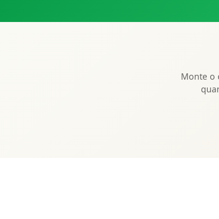
Monte o c
quan