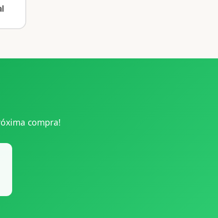
l
róxima compra!