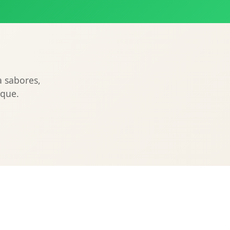
a sabores,
ique.